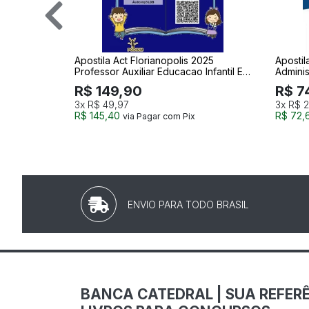
Apostila Act Florianopolis 2025
Apostil
Professor Auxiliar Educacao Infantil Ed
Adminis
Podium
Ativida
R$ 149,90
R$ 7
Podium
3x
R$ 49,97
3x
R$ 2
R$ 145,40
R$ 72,
via Pagar com Pix
ENVIO PARA TODO BRASIL
BANCA CATEDRAL | SUA REFERÊ