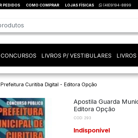
R PEDIDOS
COMO COMPRAR
LOJAS FÍSICAS
(48)9194-8899
/ CONCURSOS
LIVROS P/ VESTIBULARES
LIVROS
refeitura Curitiba Digital - Editora Opção
Apostila Guarda Munici
Editora Opção
COD: 293
Indisponível