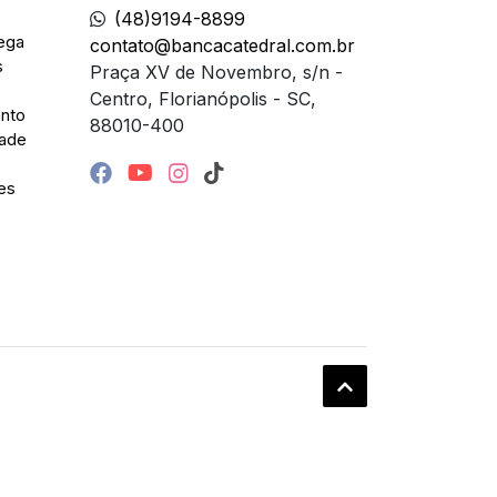
(48)9194-8899
ega
contato@bancacatedral.com.br
s
Praça XV de Novembro, s/n -
Centro, Florianópolis - SC,
nto
88010-400
dade
es