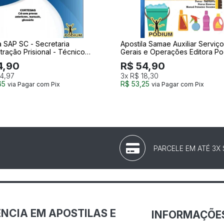
a SAP SC - Secretaria
Apostila Samae Auxiliar Serviç
tração Prisional - Técnico
Gerais e Operações Editora P
des Administrativas - Editora
4,90
R$ 54,90
4,97
3x
R$ 18,30
65
R$ 53,25
via Pagar com Pix
via Pagar com Pix
PARCELE EM ATÉ 3X
NCIA EM APOSTILAS E
INFORMAÇÕE