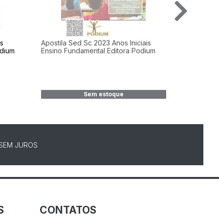
os
Apostila Sed Sc 2023 Anos Iniciais
Apostila P
odium
Ensino Fundamental Editora Podium
Professor 
Editora Po
Sem estoque
 SEM JUROS
S
CONTATOS