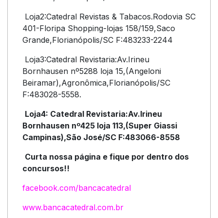
Loja2:Catedral Revistas & Tabacos.Rodovia SC
401-Floripa Shopping-lojas 158/159,Saco
Grande,Florianópolis/SC F:483233-2244
Loja3:Catedral Revistaria:Av.Irineu
Bornhausen nº5288 loja 15,(Angeloni
Beiramar),Agronômica,Florianópolis/SC
F:483028-5558.
Loja4: Catedral Revistaria:Av.Irineu
Bornhausen nº425 loja 113,(Super Giassi
Campinas),São José/SC F:483066-8558
Curta nossa página e fique por dentro dos
concursos!!
facebook.com/bancacatedral
www.bancacatedral.com.b
r